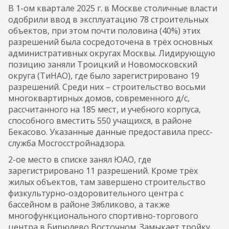
В 1-ом квартале 2025 г. в Москве столичные власти
одобрили ввод в эксплуатацию 78 строительных
объектов, при этом почти половина (40%) этих
разрешений была сосредоточена в трёх основных
административных округах Москвы. Лидирующую
позицию заняли Троицкий и Новомосковский
округа (ТиНАО), где было зарегистрировано 19
разрешений. Среди них – строительство восьми
многоквартирных домов, современного д/с,
рассчитанного на 185 мест, и учебного корпуса,
способного вместить 550 учащихся, в районе
Бекасово. Указанные данные предоставила пресс-
служба Мосгосстройнадзора.
2-ое место в списке занял ЮАО, где
зарегистрировано 11 разрешений. Кроме трёх
жилых объектов, там завершено строительство
физкультурно-оздоровительного центра с
бассейном в районе Зябликово, а также
многофункционального спортивно-торгового
центра в Бирюлево Восточном. Замыкает тройку