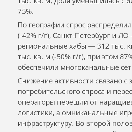
тыс. кв. м, доля уменьшилась с 6
75%.
По географии спрос распределилс
(-42% г/г), Санкт-Петербург и ЛО 
региональные хабы — 312 тыс. кв
тыс. кв. м (-50% г/г), при этом 8
обеспечили многоканальные сет
Снижение активности связано с
потребительского спроса и пере
операторы перешли от наращива
логистики, а омниканальные иг
инфраструктуру. Во второй поло