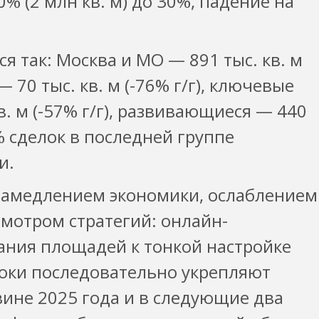
0% (2 млн кв. м) до 30%, падение на
я так: Москва и МО — 891 тыс. кв. м
— 70 тыс. кв. м (-76% г/г), ключевые
. м (-57% г/г), развивающиеся — 440
7% сделок в последней группе
и.
 замедлением экономики, ослаблением
смотром стратегий: онлайн-
ния площадей к тонкой настройке
роки последовательно укрепляют
вине 2025 года и в следующие два