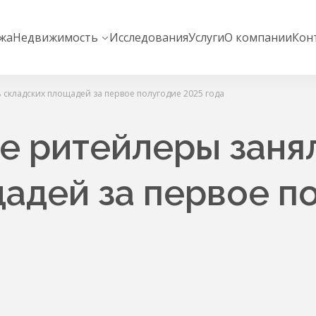
жа
Недвижимость
Исследования
Услуги
О компании
Кон
складских площадей за первое полугодие 2025 года
е ритейлеры занял
адей за первое п