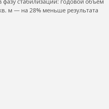
 в фазу стабилизации: годовой объем
 кв. м — на 28% меньше результата
и