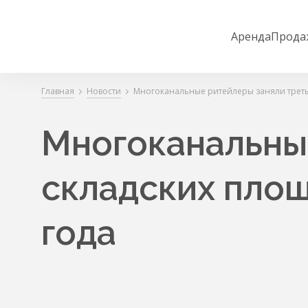
Аренда
Прода
Главная
Новости
Многоканальные ритейлеры заняли треть 
Многоканальны
складских площ
года