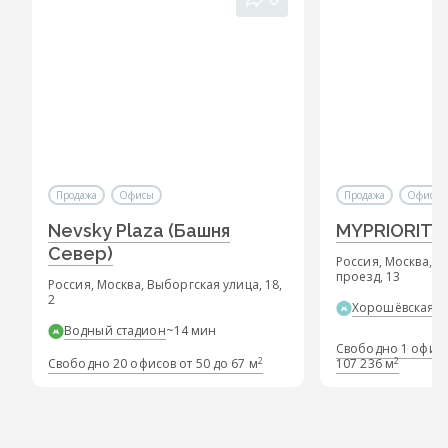
Продажа
Офисы
Продажа
Офисы
Nevsky Plaza (Башня
MYPRIORITY
Север)
Россия, Москва, 1
проезд, 13
Россия, Москва, Выборгская улица, 18,
2
Хорошёвская
~
Водный стадион
~14 мин
Свободно 1 офиса 
2
2
Свободно 20 офисов от 50 до 67 м
107 236 м