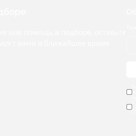
одборе
Об
Тел
ия или помощь в подборе, оставьте
мся с вами в ближайшее время
Я 
д
к
Я
и