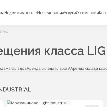
жа
Недвижимость
Исследования
Услуги
О компании
Кон
STRIAL
ещения класса LI
дажа складов
Аренда склада класса А
Аренда склада клас
INDUSTRIAL