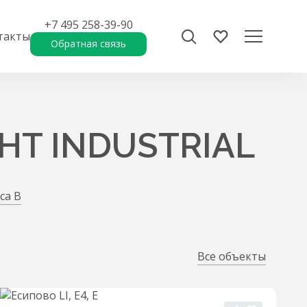
+7 495 258-39-90
такты
Обратная связь
GHT INDUSTRIAL
са B
Все объекты