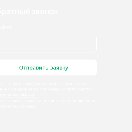
ратный звонок
ефон
Отправить заявку
даю согласие
на обработку моих персональных
анных
, ознакомился и принимаю условия
Политики
онфиденциальности
 даю
согласие на получение мною информационных
 рекламных рассылок