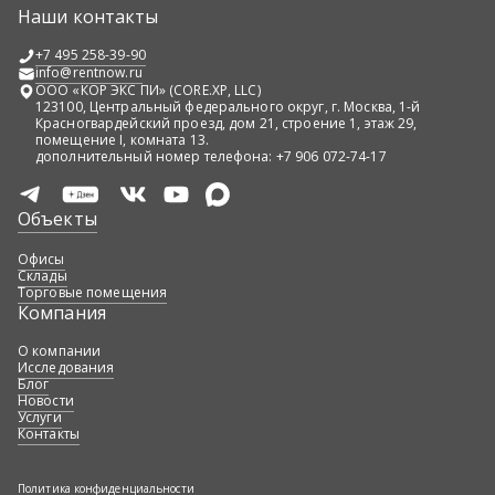
об объектах: подробные описания и характеристики,
Наши контакты
высококачественные фотографии и виртуальные туры,
информацию об окружающей инфраструктуре и
+7 495 258-39-90
транспортной доступности. Поддержка наших
info@rentnow.ru
консультантов включает помощь в подборе
ООО «КОР ЭКС ПИ» (CORE.XP, LLC)
123100, Центральный федерального округ, г. Москва, 1-й
оптимального объекта, организацию просмотров и
Красногвардейский проезд, дом 21, строение 1, этаж 29,
переговоров, а также юридическое сопровождение
помещение I, комната 13.
сделки.
дополнительный номер телефона: +7 906 072-74-17
Объекты
Офисы
Склады
Торговые помещения
Компания
О компании
Исследования
Блог
Новости
Услуги
Контакты
Политика конфиденциальности