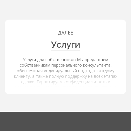
ДАЛЕЕ
Услуги
Услуги для собственников Мы предлагаем
собственникам персонального консультанта,
обеспечивая индивидуальный подход к каждому
клиенту, а также полную поддержку на всех этапах
сделки. Гарантируем конфиденциальность и
безопасность, обеспечивая защиту ваших данных.
Услуги для покупателей и арендаторов Наша платформа
обеспечивает расширенный поиск и фильтрацию через
интерактивную карту с объектами и инфраструктурой,
используя фильтры по типу объекта, цене, площади,
локации и другим параметрам, а также содержит
актуальные и проверенные предложения от
собственников. Мы предлагаем детальную информацию