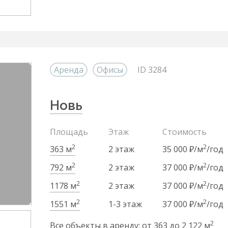
Аренда
Офисы
ID 3284
Новь
Площадь
Этаж
Стоимость
2
2
363 м
2 этаж
35 000 ₽/м
/год
2
2
792 м
2 этаж
37 000 ₽/м
/год
2
2
1178 м
2 этаж
37 000 ₽/м
/год
2
2
1551 м
1-3 этаж
37 000 ₽/м
/год
2
Все объекты в аренду: от 363 до 2 122 м