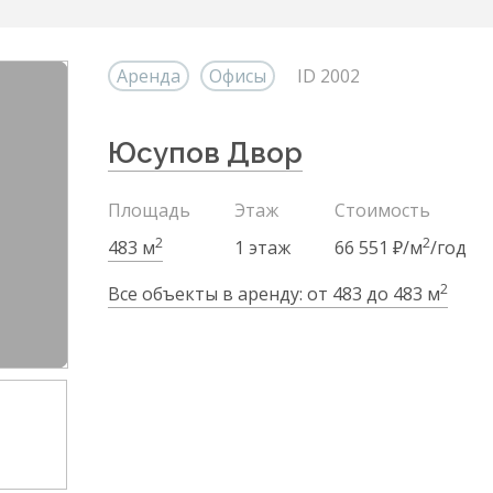
Аренда
Офисы
ID 2002
Юсупов Двор
Площадь
Этаж
Стоимость
2
2
483 м
1 этаж
66 551 ₽/м
/год
2
Все объекты в аренду: от 483 до 483 м