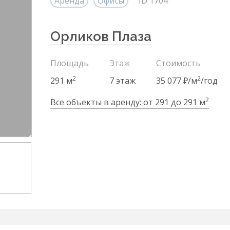
Аренда
Офисы
ID 1704
Орликов Плаза
Площадь
Этаж
Стоимость
2
2
291 м
7 этаж
35 077 ₽/м
/год
2
Все объекты в аренду: от 291 до 291 м