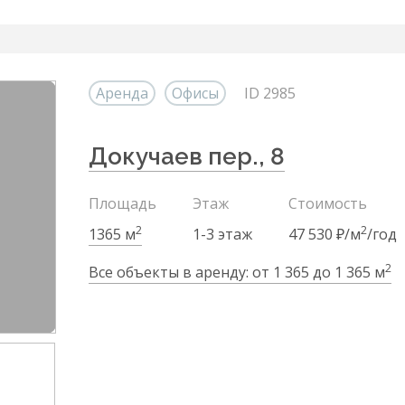
Аренда
Офисы
ID 2985
Докучаев пер., 8
Площадь
Этаж
Стоимость
2
2
1365 м
1-3 этаж
47 530 ₽/м
/год
2
Все объекты в аренду: от 1 365 до 1 365 м