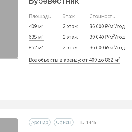
Буревестник
Площадь
Этаж
Стоимость
2
2
409 м
2 этаж
36 600 ₽/м
/год
2
2
635 м
2 этаж
39 040 ₽/м
/год
2
2
862 м
2 этаж
36 600 ₽/м
/год
2
Все объекты в аренду: от 409 до 862 м
Аренда
Офисы
ID 1445