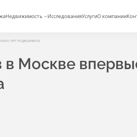
жа
Недвижимость
Исследования
Услуги
О компании
Кон
олько лет подешевела
 в Москве впервы
а