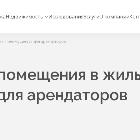
жа
Недвижимость
Исследования
Услуги
О компании
Кон
х: преимущества для арендаторов
помещения в жилы
для арендаторов