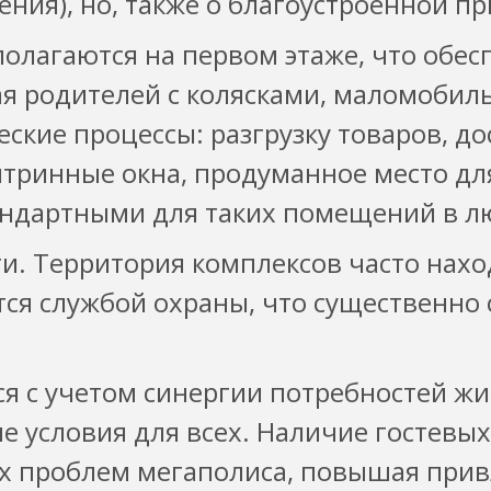
ния), но, также о благоустроенной 
олагаются на первом этаже, что обес
ая родителей с колясками, маломобил
ские процессы: разгрузку товаров, до
тринные окна, продуманное место дл
тандартными для таких помещений в л
и. Территория комплексов часто нах
я службой охраны, что существенно 
ся с учетом синергии потребностей ж
е условия для всех. Наличие гостевы
ых проблем мегаполиса, повышая прив