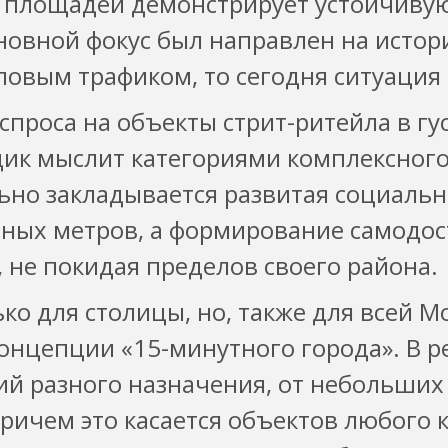
 площадей демонстрирует устойчивую
новной фокус был направлен на истор
ловым трафиком, то сегодня ситуация
спроса на объекты стрит-ритейла в г
ик мыслит категориями комплексного
ьно закладывается развитая социальн
тных метров, а формирование самодос
 не покидая пределов своего района.
ко для столицы, но, также для всей М
онцепции «15-минутного города». В р
й разного назначения, от небольших
ичем это касается объектов любого к