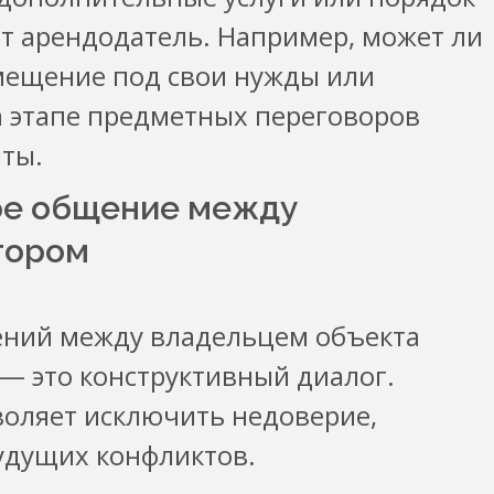
т арендодатель. Например, может ли
мещение под свои нужды или
на этапе предметных переговоров
нты.
ое общение между
тором
ений между владельцем объекта
— это конструктивный диалог.
оляет исключить недоверие,
удущих конфликтов.