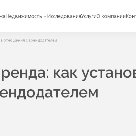
жа
Недвижимость
Исследования
Услуги
О компании
Кон
ие отношения с арендодателем
ренда: как устано
рендодателем