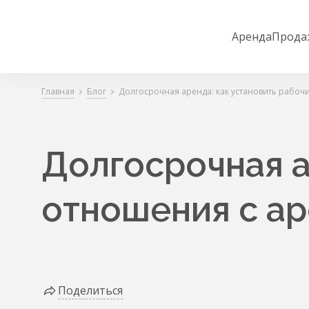
Аренда
Прода
Главная
Блог
Долгосрочная аренда: как установить рабоч
Долгосрочная а
отношения с а
Поделиться