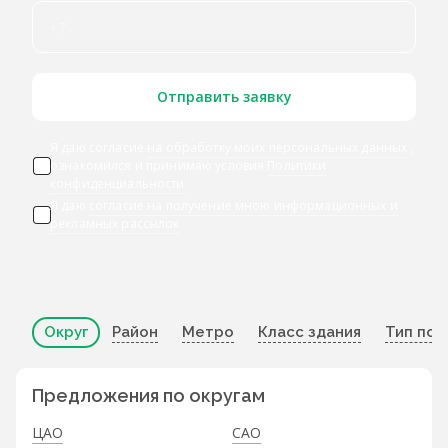
Отправить заявку
Я даю согласие
на обработку моих персональных данных
,
ознакомился и принимаю условия
Политики
конфиденциальности
Я даю
согласие на получение мною информационных и
рекламных рассылок
Округ
Район
Метро
Класс здания
Тип по
Предложения по округам
ЦАО
САО