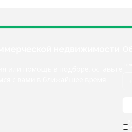
оммерческой недвижимости
Об
Тел
ия или помощь в подборе, оставьте
мся с вами в ближайшее время
Я 
д