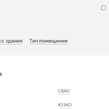
к
Я
и
сс здания
Тип помещения
м
СВАО
ЮЗАО