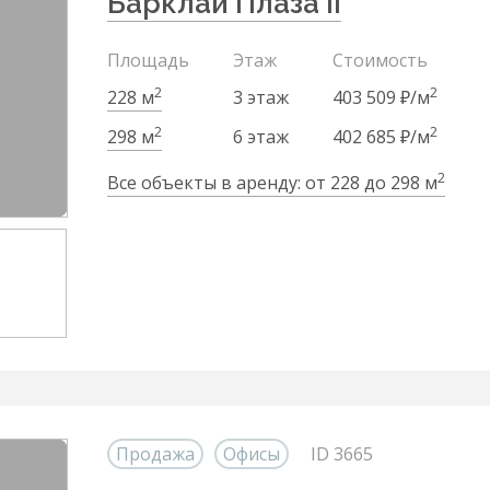
Барклай Плаза II
Площадь
Этаж
Стоимость
2
2
228 м
3 этаж
403 509 ₽/м
2
2
298 м
6 этаж
402 685 ₽/м
2
Все объекты в аренду: от 228 до 298 м
Продажа
Офисы
ID 3665