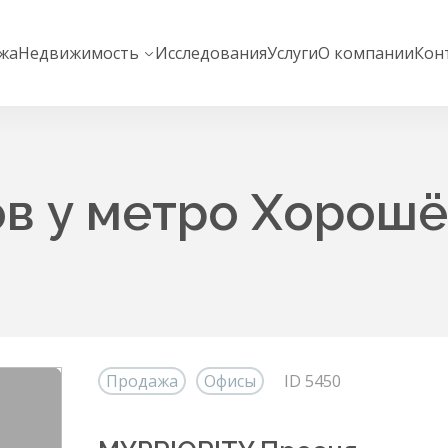
жа
Недвижимость
Исследования
Услуги
О компании
Кон
в у метро Хорошё
Продажа
Офисы
ID 5450