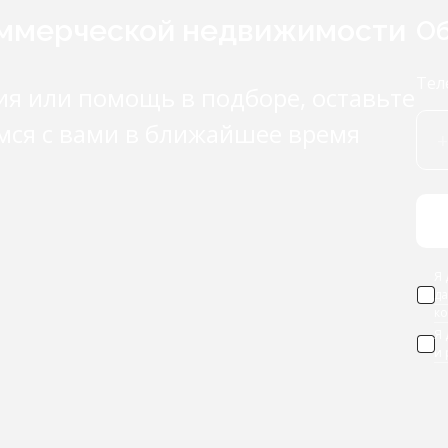
оммерческой недвижимости
Об
Тел
ия или помощь в подборе, оставьте
мся с вами в ближайшее время
Я 
д
к
Я
и