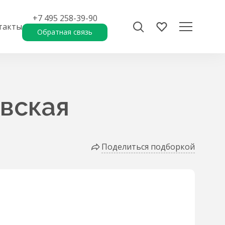
+7 495 258-39-90
такты
Обратная связь
вская
Поделиться подборкой