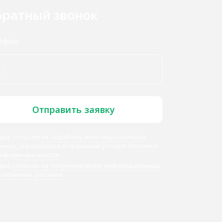
ратный звонок
ефон
Отправить заявку
даю согласие
на обработку моих персональных
анных
, ознакомился и принимаю условия
Политики
онфиденциальности
 даю
согласие на получение мною информационных
 рекламных рассылок