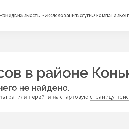
жа
Недвижимость
Исследования
Услуги
О компании
Кон
ов в районе Конь
чего не найдено.
ьтра, или перейти на стартовую
страницу пои