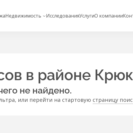
жа
Недвижимость
Исследования
Услуги
О компании
Кон
ов в районе Крю
чего не найдено.
ьтра, или перейти на стартовую
страницу пои