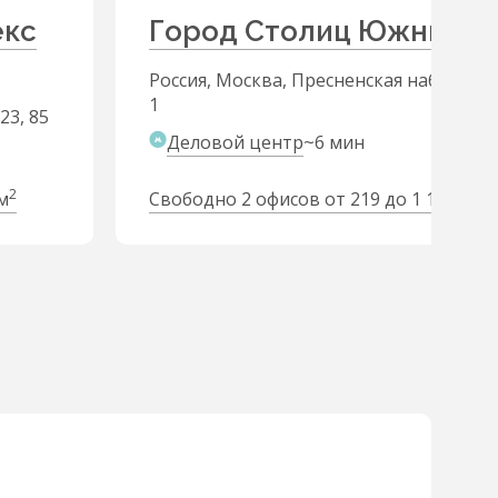
екс
Город Столиц Южный б
Россия, Москва, Пресненская набережна
1
23, 85
Деловой центр
~6 мин
2
2
м
Свободно 2 офисов от 219 до 1 105 м