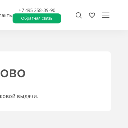
+7 495 258-39-90
такты
Обратная связь
ково
сковой выдачи
.