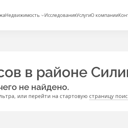
жа
Недвижимость
Исследования
Услуги
О компании
Кон
ов в районе Сили
чего не найдено.
ьтра, или перейти на стартовую
страницу пои