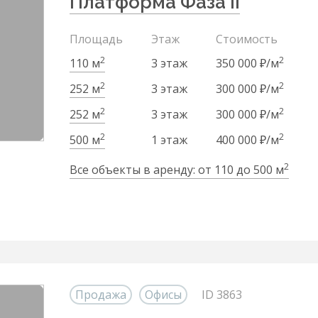
Платформа Фаза II
Площадь
Этаж
Стоимость
2
2
110 м
3 этаж
350 000 ₽/м
2
2
252 м
3 этаж
300 000 ₽/м
2
2
252 м
3 этаж
300 000 ₽/м
2
2
500 м
1 этаж
400 000 ₽/м
2
Все объекты в аренду: от 110 до 500 м
Продажа
Офисы
ID 3863