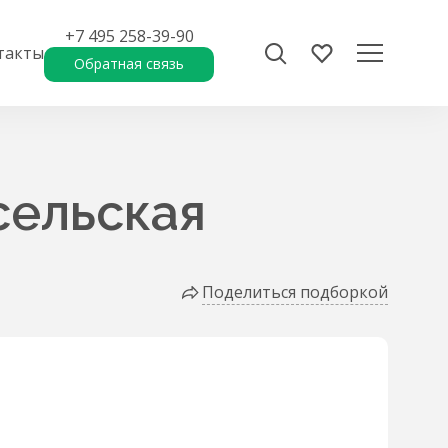
+7 495 258-39-90
такты
Обратная связь
сельская
Поделиться подборкой