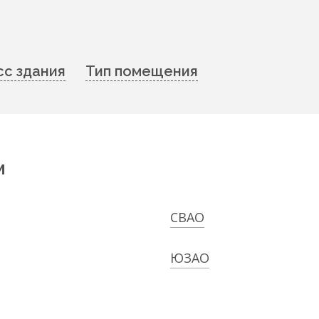
сс здания
Тип помещения
м
СВАО
ЮЗАО