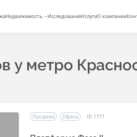
жа
Недвижимость
Исследования
Услуги
О компании
Кон
в у метро Красно
Продажа
Офисы
ID 1777