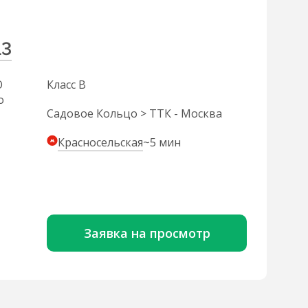
13
О
Класс B
о
Садовое Кольцо > ТТК - Москва
Красносельская
~5 мин
Заявка на просмотр