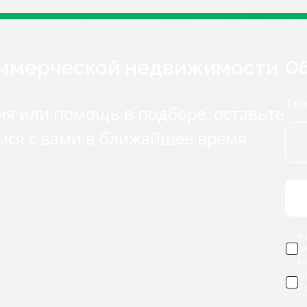
оммерческой недвижимости
Об
Тел
ия или помощь в подборе, оставьте
мся с вами в ближайшее время
Я 
д
к
Я
и