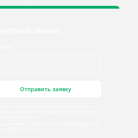
ратный звонок
ефон
Отправить заявку
даю согласие
на обработку моих персональных
анных
, ознакомился и принимаю условия
Политики
онфиденциальности
 даю
согласие на получение мною информационных
 рекламных рассылок