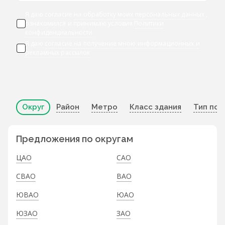
Я даю согласие
на обработку моих персональных данных
,
ознакомился и принимаю условия
Политики
конфиденциальности
Я даю
согласие на получение мною информационных и
рекламных рассылок
Округ
Район
Метро
Класс здания
Тип по
Предложения по округам
ЦАО
САО
СВАО
ВАО
ЮВАО
ЮАО
ЮЗАО
ЗАО