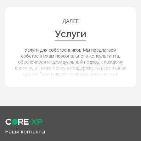
ДАЛЕЕ
Услуги
Услуги для собственников Мы предлагаем
собственникам персонального консультанта,
обеспечивая индивидуальный подход к каждому
клиенту, а также полную поддержку на всех этапах
сделки. Гарантируем конфиденциальность и
безопасность, обеспечивая защиту ваших данных.
Услуги для покупателей и арендаторов Наша платформа
обеспечивает расширенный поиск и фильтрацию через
интерактивную карту с объектами и инфраструктурой,
используя фильтры по типу объекта, цене, площади,
локации и другим параметрам, а также содержит
актуальные и проверенные предложения от
собственников. Мы предлагаем детальную информацию
об объектах: подробные описания и характеристики,
Наши контакты
высококачественные фотографии и виртуальные туры,
информацию об окружающей инфраструктуре и