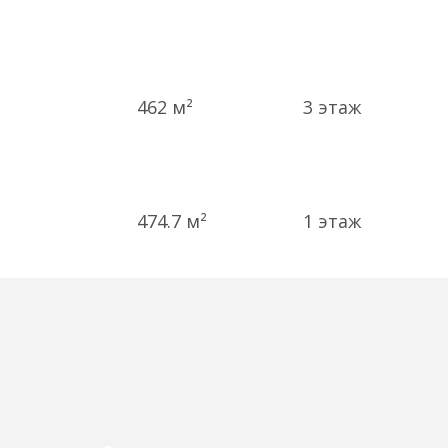
462 м²
3
этаж
474.7 м²
1
этаж