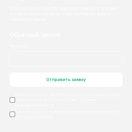
Если вам нужна консультация или помощь в подборе,
оставьте ваши контакты, и мы свяжемся с вами в
ближайшее время
Обратный звонок
Телефон
Отправить заявку
Я даю согласие
на обработку моих персональных данных
,
ознакомился и принимаю условия
Политики
конфиденциальности
Я даю
согласие на получение мною информационных и
рекламных рассылок