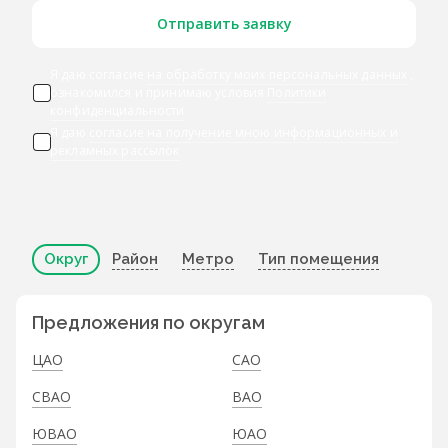
Отправить заявку
Я даю согласие
на обработку моих персональных данных
,
ознакомился и принимаю условия
Политики
конфиденциальности
Я даю
согласие на получение мною информационных и
рекламных рассылок
Округ
Район
Метро
Тип помещения
Предложения по округам
ЦАО
САО
СВАО
ВАО
ЮВАО
ЮАО