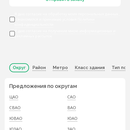
Я даю согласие
на обработку моих персональных данных
,
ознакомился и принимаю условия
Политики
конфиденциальности
Я даю
согласие на получение мною информационных и
рекламных рассылок
Округ
Район
Метро
Класс здания
Тип по
Предложения по округам
ЦАО
САО
СВАО
ВАО
ЮВАО
ЮАО
ЮЗАО
ЗАО