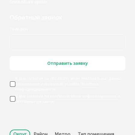
ближайшее время
Обратный звонок
Телефон
Отправить заявку
Я даю согласие
на обработку моих персональных данных
,
ознакомился и принимаю условия
Политики
конфиденциальности
Я даю
согласие на получение мною информационных и
рекламных рассылок
Округ
Район
Метро
Тип помещения