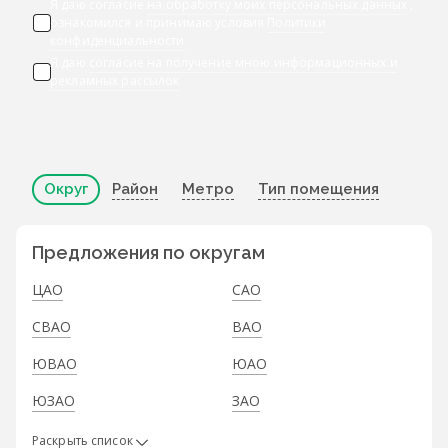
Я даю согласие
на обработку моих персональных данных
,
ознакомился и принимаю условия
Политики
конфиденциальности
Я даю
согласие на получение мною информационных и
рекламных рассылок
Округ
Район
Метро
Тип помещения
Предложения по округам
ЦАО
САО
СВАО
ВАО
ЮВАО
ЮАО
ЮЗАО
ЗАО
Раскрыть список