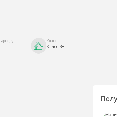
 аренду
Класс
Класс B+
Полу