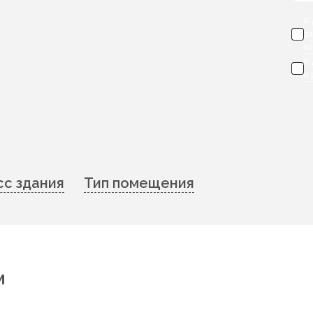
Я 
д
к
Я
и
сс здания
Тип помещения
м