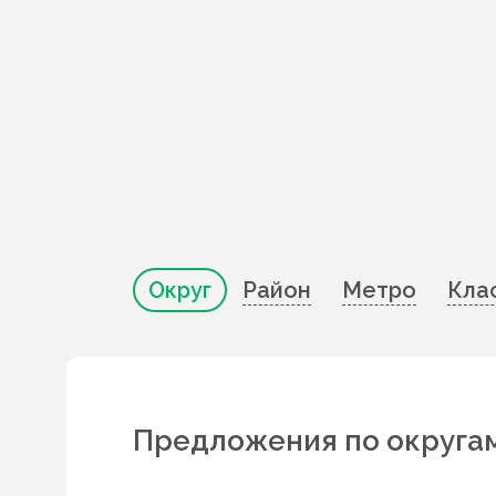
Округ
Район
Метро
Кла
Предложения по округа