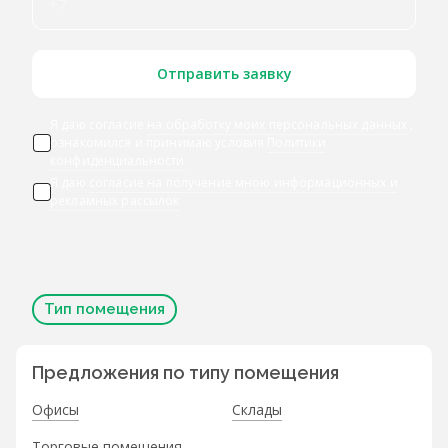
Отправить заявку
Я даю согласие
на обработку моих персональных данных
,
ознакомился и принимаю условия
Политики
конфиденциальности
Я даю
согласие на получение мною информационных и
рекламных рассылок
Тип помещения
Предложения по типу помещения
Офисы
Склады
Торговые помещения