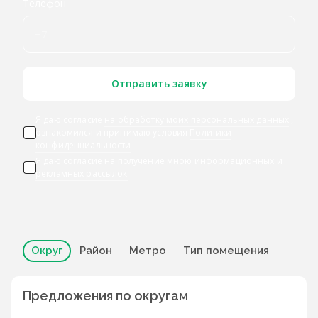
Телефон
Отправить заявку
Я даю согласие
на обработку моих персональных данных
,
ознакомился и принимаю условия
Политики
конфиденциальности
Я даю
согласие на получение мною информационных и
рекламных рассылок
Округ
Район
Метро
Тип помещения
Предложения по округам