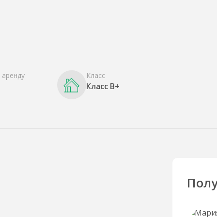
 аренду
Класс
Класс B+
Полу