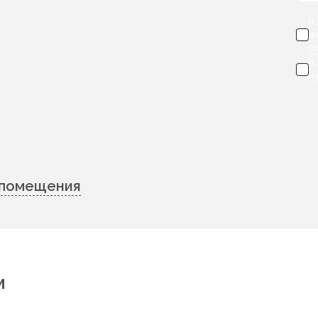
Я 
д
к
Я
и
 помещения
м