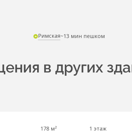
Римская
~13 мин пешком
ения в других зда
178 м²
1
этаж