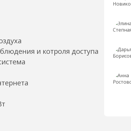
оздуха
аблюдения и котроля доступа
система
нтернета
Вт