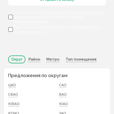
Я даю согласие
на обработку моих персональных данных
,
ознакомился и принимаю условия
Политики
конфиденциальности
Я даю
согласие на получение мною информационных и
рекламных рассылок
Округ
Район
Метро
Тип помещения
Предложения по округам
ЦАО
САО
СВАО
ВАО
ЮВАО
ЮАО
ЮЗАО
ЗАО