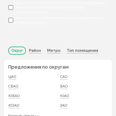
Я даю согласие
на обработку моих персональных данных
,
ознакомился и принимаю условия
Политики
конфиденциальности
Я даю
согласие на получение мною информационных и
рекламных рассылок
Округ
Район
Метро
Тип помещения
Предложения по округам
ЦАО
САО
СВАО
ВАО
ЮВАО
ЮАО
ЮЗАО
ЗАО
Раскрыть список