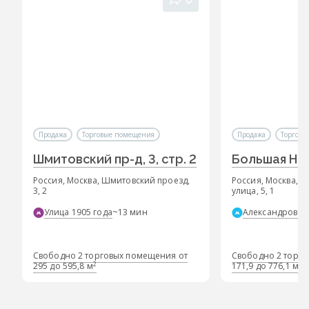
Продажа
Торговые помещения
Продажа
Торговы
Шмитовский пр-д, 3, стр. 2
Большая Ники
Россия, Москва, Шмитовский проезд,
Россия, Москва, 
3, 2
улица, 5, 1
Улица 1905 года
~13 мин
Александровск
Свободно 2 торговых помещения от
Свободно 2 торго
2
2
295 до 595,8 м
171,9 до 776,1 м