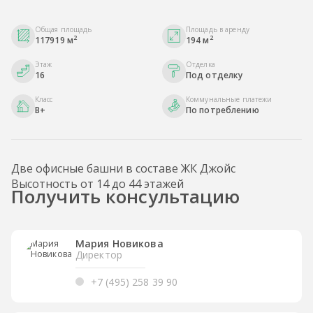
Общая площадь
Площадь в аренду
2
2
117919 м
194 м
Этаж
Отделка
16
Под отделку
Класс
Коммунальные платежи
B+
По потреблению
Две офисные башни в составе ЖК Джойс
Высотность от 14 до 44 этажей
Получить консультацию
Мария Новикова
Директор
+7 (495) 258 39 90