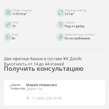
Общая площадь
Площадь в аренду
2
2
117919 м
217 м
Этаж
Отделка
15
Под отделку
Класс
Коммунальные платежи
B+
По потреблению
Две офисные башни в составе ЖК Джойс
Высотность от 14 до 44 этажей
Получить консультацию
Мария Новикова
Директор
+7 (495) 258 39 90