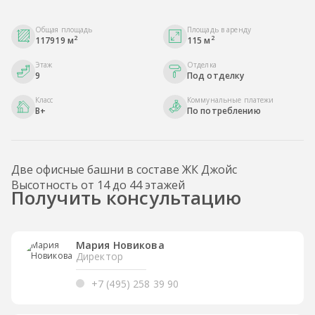
Общая площадь
Площадь в аренду
2
2
117919 м
115 м
Этаж
Отделка
9
Под отделку
Класс
Коммунальные платежи
B+
По потреблению
Две офисные башни в составе ЖК Джойс
Высотность от 14 до 44 этажей
Получить консультацию
Мария Новикова
Директор
+7 (495) 258 39 90