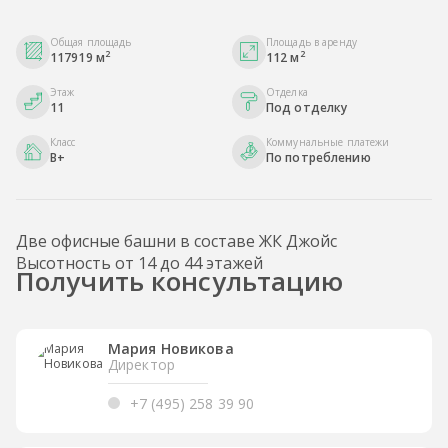
Общая площадь
Площадь в аренду
2
2
117919 м
112 м
Этаж
Отделка
11
Под отделку
Класс
Коммунальные платежи
B+
По потреблению
Две офисные башни в составе ЖК Джойс
Высотность от 14 до 44 этажей
Получить консультацию
Мария Новикова
Директор
+7 (495) 258 39 90