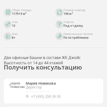
Общая площадь
Площадь в аренду
2
2
117919 м
198 м
Этаж
Отделка
13
Под отделку
Класс
Коммунальные платежи
B+
По потреблению
Две офисные башни в составе ЖК Джойс
Высотность от 14 до 44 этажей
Получить консультацию
Мария Новикова
Директор
+7 (495) 258 39 90