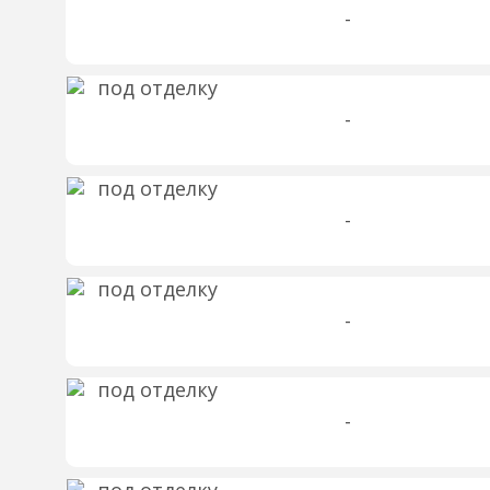
-
-
-
-
-