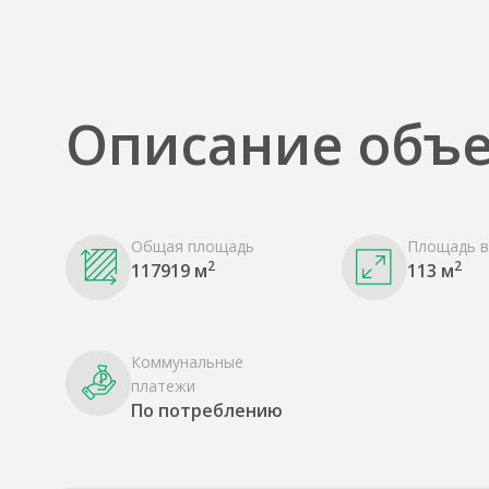
Описание объе
Общая площадь
Площадь в
2
2
117919 м
113 м
Коммунальные
платежи
По потреблению