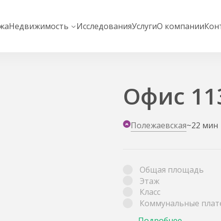
жа
Недвижимость
Исследования
Услуги
О компании
Кон
Офис 113
Полежаевская
~22 мин
Общая площадь
Этаж
Класс
Коммунальные плат
Подробнее