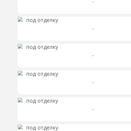
-
-
-
-
-