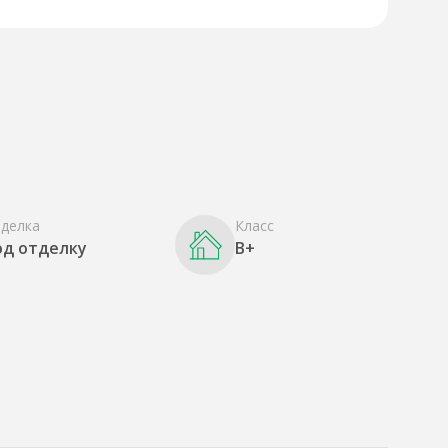
делка
Класс
од отделку
B+