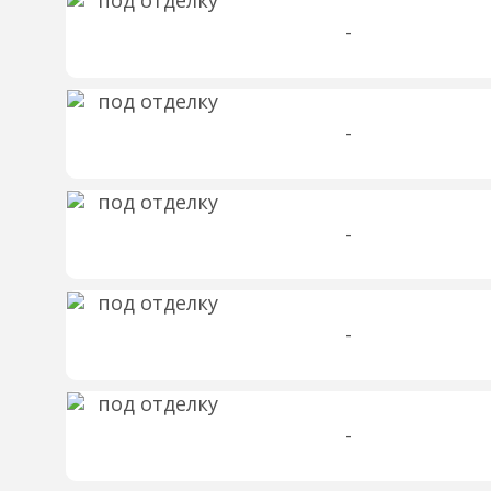
-
-
-
-
-