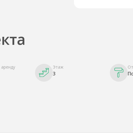
кта
 аренду
Этаж
От
3
П