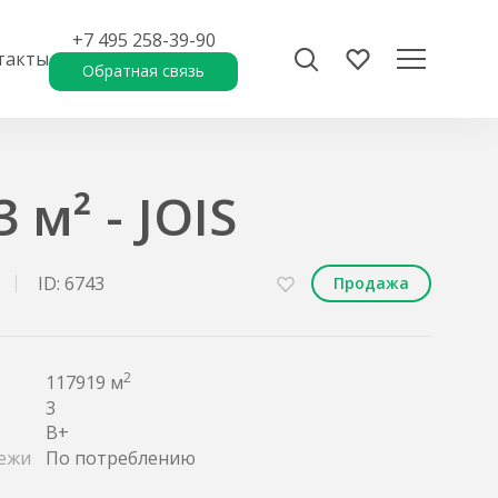
+7 495 258-39-90
такты
Обратная связь
 м² - JOIS
ID: 6743
Продажа
2
117919 м
3
B+
ежи
По потреблению