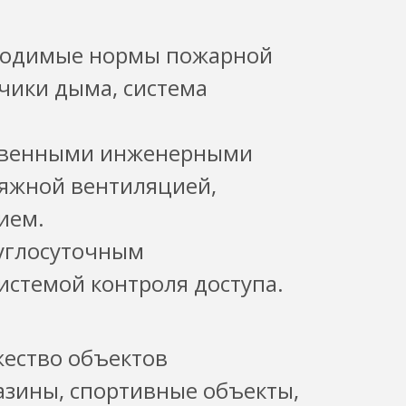
бходимые нормы пожарной
тчики дыма, система
ственными инженерными
яжной вентиляцией,
ием.
руглосуточным
истемой контроля доступа.
жество объектов
азины, спортивные объекты,