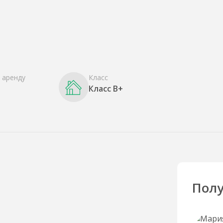
 аренду
Класс
Класс B+
Полу