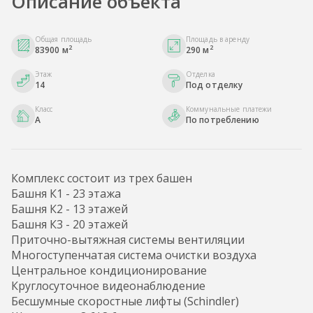
Описание объекта
Общая площадь
Площадь в аренду
2
2
83900 м
290 м
Этаж
Отделка
14
Под отделку
Класс
Коммунальные платежи
A
По потреблению
Комплекс состоит из трех башен
Башня К1 - 23 этажа
Башня К2 - 13 этажей
Башня К3 - 20 этажей
Приточно-вытяжная системы вентиляции
Многоступенчатая система очистки воздуха
Центральное кондиционирование
Круглосуточное видеонаблюдение
Бесшумные скоростные лифты (Schindler)