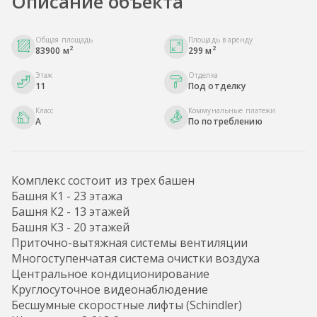
Описание объекта
Общая площадь
Площадь в аренду
2
2
83900 м
299 м
Этаж
Отделка
11
Под отделку
Класс
Коммунальные платежи
A
По потреблению
Комплекс состоит из трех башен
Башня К1 - 23 этажа
Башня К2 - 13 этажей
Башня К3 - 20 этажей
Приточно-вытяжная системы вентиляции
Многоступенчатая система очистки воздуха
Центральное кондиционирование
Круглосуточное видеонаблюдение
Бесшумные скоростные лифты (Schindler)