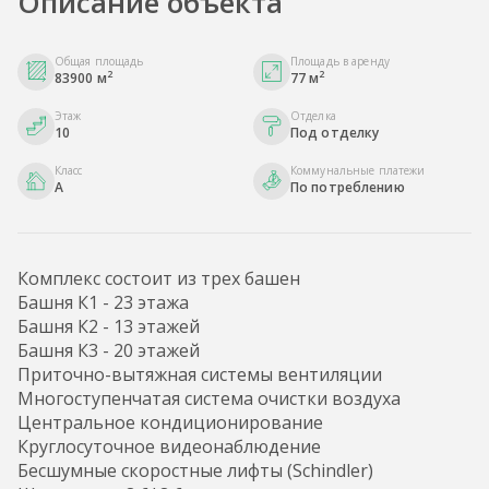
Описание объекта
Общая площадь
Площадь в аренду
2
2
83900 м
77 м
Этаж
Отделка
10
Под отделку
Класс
Коммунальные платежи
A
По потреблению
Комплекс состоит из трех башен
Башня К1 - 23 этажа
Башня К2 - 13 этажей
Башня К3 - 20 этажей
Приточно-вытяжная системы вентиляции
Многоступенчатая система очистки воздуха
Центральное кондиционирование
Круглосуточное видеонаблюдение
Бесшумные скоростные лифты (Schindler)