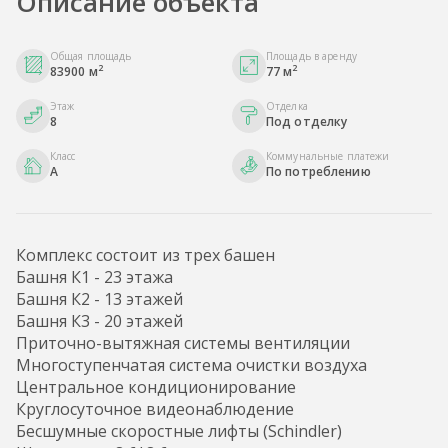
Описание объекта
Общая площадь
Площадь в аренду
2
2
83900 м
77 м
Этаж
Отделка
8
Под отделку
Класс
Коммунальные платежи
A
По потреблению
Комплекс состоит из трех башен
Башня К1 - 23 этажа
Башня К2 - 13 этажей
Башня К3 - 20 этажей
Приточно-вытяжная системы вентиляции
Многоступенчатая система очистки воздуха
Центральное кондиционирование
Круглосуточное видеонаблюдение
Бесшумные скоростные лифты (Schindler)