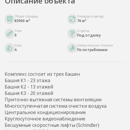
Описание объекта
Общая площадь
Площадь в аренду
2
2
83900 м
76 м
Этаж
Отделка
9
Под отделку
Класс
Коммунальные платежи
A
По потреблению
Комплекс состоит из трех башен
Башня К1 - 23 этажа
Башня К2 - 13 этажей
Башня К3 - 20 этажей
Приточно-вытяжная системы вентиляции
Многоступенчатая система очистки воздуха
Центральное кондиционирование
Круглосуточное видеонаблюдение
Бесшумные скоростные лифты (Schindler)