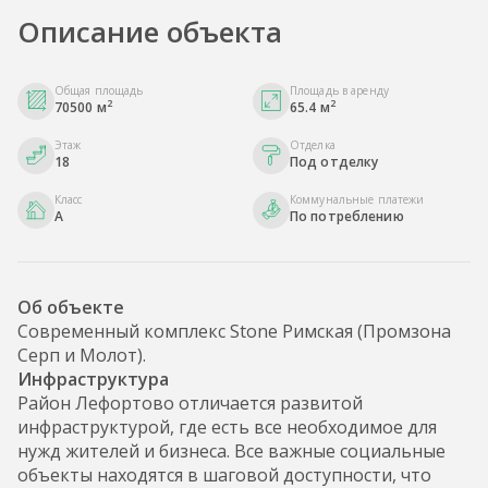
Описание объекта
Общая площадь
Площадь в аренду
2
2
70500 м
65.4 м
Этаж
Отделка
18
Под отделку
Класс
Коммунальные платежи
A
По потреблению
Об объекте
Современный комплекс Stone Римская (Промзона
Серп и Молот).
Инфраструктура
Район Лефортово отличается развитой
инфраструктурой, где есть все необходимое для
нужд жителей и бизнеса. Все важные социальные
объекты находятся в шаговой доступности, что