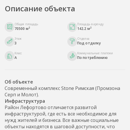
Описание объекта
Общая площадь
Площадь в аренду
2
2
70500 м
142.2 м
Этаж
Отделка
3
Под отделку
Класс
Коммунальные платежи
A
По потреблению
Об объекте
Современный комплекс Stone Римская (Промзона
Серп и Молот).
Инфраструктура
Район Лефортово отличается развитой
инфраструктурой, где есть все необходимое для
нужд жителей и бизнеса. Все важные социальные
объекты находятся в шаговой доступности, что