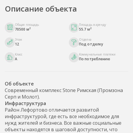
Описание объекта
Общая площадь
Площадь в аренду
2
2
70500 м
55.7 м
Этаж
Отделка
12
Под отделку
Класс
Коммунальные платежи
A
По потреблению
Об объекте
Современный комплекс Stone Римская (Промзона
Серп и Молот).
Инфраструктура
Район Лефортово отличается развитой
инфраструктурой, где есть все необходимое для
нужд жителей и бизнеса. Все важные социальные
объекты находятся в шаговой доступности, что