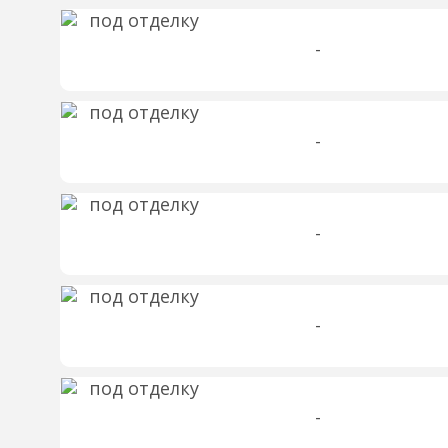
-
-
-
-
-