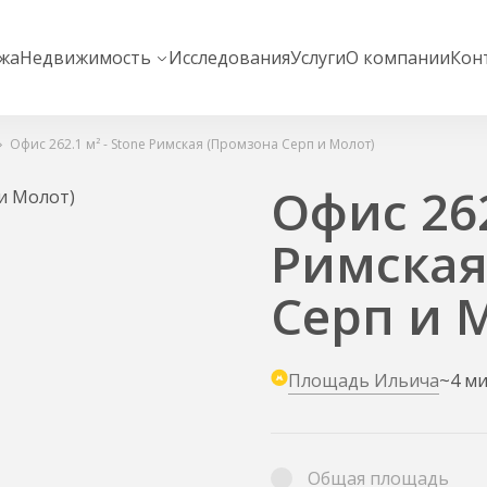
жа
Недвижимость
Исследования
Услуги
О компании
Кон
Офис 262.1 м² - Stone Римская (Промзона Серп и Молот)
Офис 262
Римская
Серп и 
Площадь Ильича
~4 м
Общая площадь