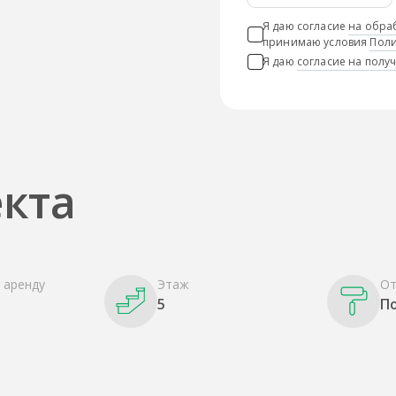
Я даю согласие
на обра
принимаю условия
Поли
Я даю
согласие на пол
кта
 аренду
Этаж
От
5
П