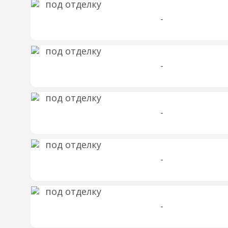
-
-
-
-
-