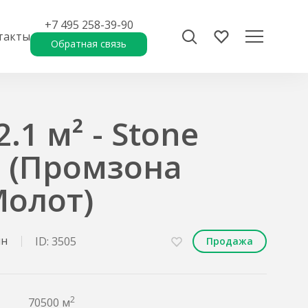
+7 495 258-39-90
такты
Обратная связь
.1 м² - Stone
 (Промзона
Молот)
ин
ID: 3505
Продажа
2
70500 м