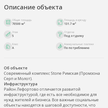
Описание объекта
Общая площадь
Площадь в аренду
2
2
70500 м
131.7 м
Этаж
Отделка
5
Под отделку
Класс
Коммунальные платежи
A
По потреблению
Об объекте
Современный комплекс Stone Римская (Промзона
Серп и Молот).
Инфраструктура
Район Лефортово отличается развитой
инфраструктурой, где есть все необходимое для
нужд жителей и бизнеса. Все важные социальные
объекты находятся в шаговой доступности, что